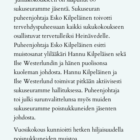
sukuseuramme jäsentä. Sukuseuran
puheenjohtaja Esko Kilpeläinen toivotti
tervehdyspuheessaan kaikki sukukokoukseen
osallistuvat tervetulleiksi Heinävedelle.
Puheenjohtaja Esko Kilpeläinen esitti
muistosanat ylilääkäri Hannu Kilpeläisen sekä
Ilse Westerlundin ja hänen puolisonsa
kuoleman johdosta. Hannu Kilpeläinen ja
Ilse Westerlund toimivat pitkään aktiivisesti
sukuseuramme hallituksessa. Puheenjohtaja
toi julki surunvalittelunsa myös muiden
sukuseuramme poisnukkuneiden jäsenten
johdosta.
Vuosikokous kunnioitti hetken hiljaisuudella
poisnukkuneiden muistoa.