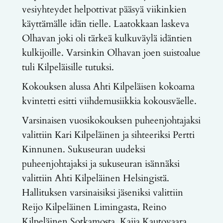
vesiyhteydet helpottivat pääsyä viikinkien
käyttämälle idän tielle. Laatokkaan laskeva
Olhavan joki oli tärkeä kulkuväylä idäntien
kulkijoille. Varsinkin Olhavan joen suistoalue
tuli Kilpeläisille tutuksi.
Kokouksen alussa Ahti Kilpeläisen kokoama
kvintetti esitti viihdemusiikkia kokousväelle.
Varsinaisen vuosikokouksen puheenjohtajaksi
valittiin Kari Kilpeläinen ja sihteeriksi Pertti
Kinnunen. Sukuseuran uudeksi
puheenjohtajaksi ja sukuseuran isännäksi
valittiin Ahti Kilpeläinen Helsingistä.
Hallituksen varsinaisiksi jäseniksi valittiin
Reijo Kilpeläinen Limingasta, Reino
Kilpeläinen Sotkamosta, Kaija Kautovaara