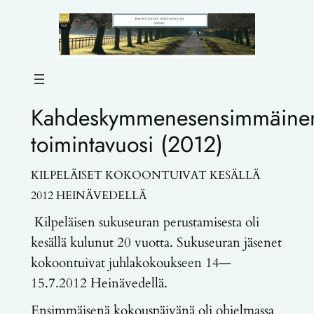
Siirry
sisältöön
Kahdeskymmenesensimmäine
toimintavuosi (2012)
KILPELÄISET KOKOONTUIVAT KESÄLLÄ
2012 HEINÄVEDELLÄ
Kilpeläisen sukuseuran perustamisesta oli
kesällä kulunut 20 vuotta. Sukuseuran jäsenet
kokoontuivat juhlakokoukseen 14—
15.7.2012 Heinävedellä.
Ensimmäisenä kokouspäivänä oli ohjelmassa