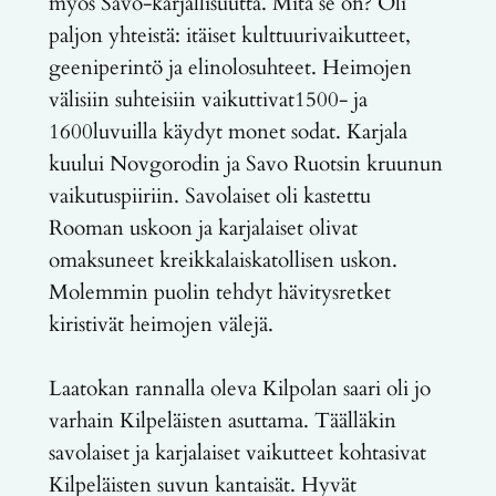
myös Savo-karjallisuutta. Mitä se on? Oli
paljon yhteistä: itäiset kulttuurivaikutteet,
geeniperintö ja elinolosuhteet. Heimojen
välisiin suhteisiin vaikuttivat1500- ja
1600luvuilla käydyt monet sodat. Karjala
kuului Novgorodin ja Savo Ruotsin kruunun
vaikutuspiiriin. Savolaiset oli kastettu
Rooman uskoon ja karjalaiset olivat
omaksuneet kreikkalaiskatollisen uskon.
Molemmin puolin tehdyt hävitysretket
kiristivät heimojen välejä.
Laatokan rannalla oleva Kilpolan saari oli jo
varhain Kilpeläisten asuttama. Täälläkin
savolaiset ja karjalaiset vaikutteet kohtasivat
Kilpeläisten suvun kantaisät. Hyvät