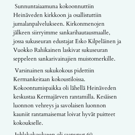
Sunnuntaiaamuna kokoonnuttiin
Heinäveden kirkkoon ja osallistuttiin
jumalanpalvelukseen. Kirkonmenojen
jälkeen siirryimme sankarihautausmaalle,
jossa sukuseuran edustajat Esko Kilpeläinen ja
Vuokko Rahikainen laskivat sukuseuran
seppeleen sankarivainajien muistomerkille.
Varsinainen sukukokous pidettiin
Kermankeitaan kokoustiloissa.
Kokoontumispaikka oli lähellä Heinäveden
keskustaa Kermajärven rantamilla. Kesäisen
luonnon vehreys ja savolaisen luonnon
kauniit rantamaisemat loivat hyvät puitteet
kokoukselle.
Juhlakokoukseen oli saapunut 60