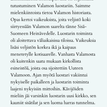
tutustuminen Valamon luostariin. Saimme
mielenkiintoista tietoa Valamon historiasta.
Opas kertoi vaikeuksista, joita veljistö koki
siirtyessään Valamon saarelta tänne Sisä-
Suomeen Heinävedelle. Luostarin toiminta
oli aloitettava väliaikaisissa tiloissa. Vaikeuksia
lisäsi veljistön korkea ikä ja kaipaus
menetetylle kotisaarelle. Vanhasta Valamosta
oli kuitenkin saatu mukaan kirkollista
esineistöä, joista osa sijoitettiin Uuteen
Valamoon. Ajan myötä luostari vakiintui
nykyiselle paikalleen ja luostarin toiminta
laajeni nykyisiin mittoihin. Kävijöiden
mieliin jäi varsinkin luostarin uusi kirkko, sen
kauniit sisätilat ja sen luoma harras tunnelma.