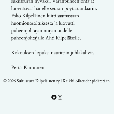
sukuseuran hyväksi. Varanpuheenjohtajat
luovuttivat hänelle seuran pöytästandaarin.
Esko Kilpeläinen kiitti saamastaan
huomionosoituksesta ja luovutti
puheenjohtajan nuijan uudelle
puheenjohtajalle Ahti Kilpeläiselle.
Kokouksen lopuksi nautittiin juhlakahvit.
Pertti Kinnunen
© 2026 Sukuseura Kilpeläinen ry | Kaikki oikeudet pidätetään.
Facebook
Instagram