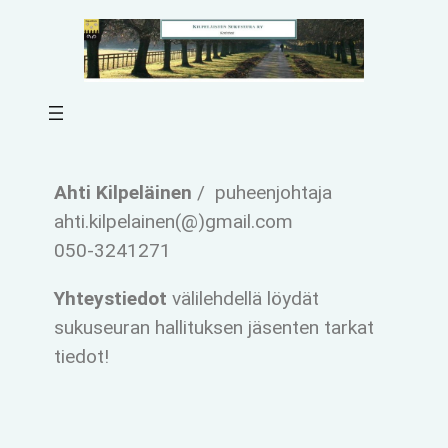
Ahti Kilpeläinen
/ puheenjohtaja
ahti.kilpelainen(@)gmail.com
050-3241271
Yhteystiedot
välilehdellä löydät
sukuseuran hallituksen jäsenten tarkat
tiedot!
a