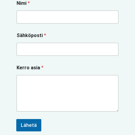
Nimi
*
s
i
a
*
*
Sähköposti
*
Kerro asia
*
Lähetä