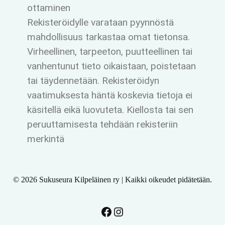
ottaminen
Rekisteröidylle varataan pyynnöstä
mahdollisuus tarkastaa omat tietonsa.
Virheellinen, tarpeeton, puutteellinen tai
vanhentunut tieto oikaistaan, poistetaan
tai täydennetään. Rekisteröidyn
vaatimuksesta häntä koskevia tietoja ei
käsitellä eikä luovuteta. Kiellosta tai sen
peruuttamisesta tehdään rekisteriin
merkintä
© 2026 Sukuseura Kilpeläinen ry | Kaikki oikeudet pidätetään.