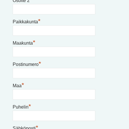
Osoite 2
*
Paikkakunta
*
Maakunta
*
Postinumero
*
Maa
*
Puhelin
*
Sähköposti