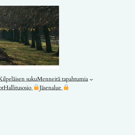
Kilpeläisen suku
Menneitä tapahtumia
ot
Hallitusosio
Jäsenalue