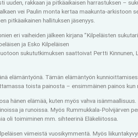
sti uuden, rakkaan ja pitkäaikaisen harrastuksen – suk
 alkaen vei Paulin monta kertaa maakunta-arkistoon sek
en pitkäaikainen hallituksen jäsenyys.
ien eri vaiheiden jälkeen kirjana ”Kilpeläisten suku
eläisen ja Esko Kilpeläisen
amuotoon sukututkimuksen saattoivat Pertti Kinnunen, 
pänä elämäntyönä. Tämän elämäntyön kunnioittamisesta
 ottamassa toista painosta – ensimmäinen painos kun 
so osa hänen elämää, kuten myös vahva isänmaallisuus
noissa ja runoissa. Myös Rummukkala-Polvijärven peri
 oli toimiminen mm. sihteerinä Eläkeliitossa.
Kilpeläisen viimeistä vuosikymmentä. Myös liikuntakyvy