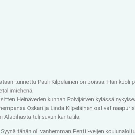
aan tunnettu Pauli Kilpeläinen on poissa. Hän kuoli pi
etallimiehenä.
a sitten Heinäveden kunnan Polvijärven kylässä nykyise
mpansa Oskari ja Linda Kilpeläinen ostivat naapuriss
 Alapihasta tuli suvun kantatila.
ana. Syynä tähän oli vanhemman Pentti-veljen koulunal