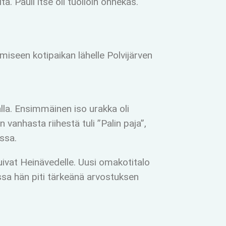
. Pauli itse oli tuolloin onnekas.
iseen kotipaikan lähelle Polvijärven
lla. Ensimmäinen iso urakka oli
vanhasta riihestä tuli ”Palin paja”,
issa.
uivat Heinävedelle. Uusi omakotitalo
ssa hän piti tärkeänä arvostuksen