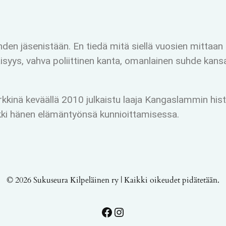
den jäsenistään. En tiedä mitä siellä vuosien mittaan 
äisyys, vahva poliittinen kanta, omanlainen suhde kans
kkinä keväällä 2010 julkaistu laaja Kangaslammin histor
ki hänen elämäntyönsä kunnioittamisessa.
© 2026 Sukuseura Kilpeläinen ry | Kaikki oikeudet pidätetään.