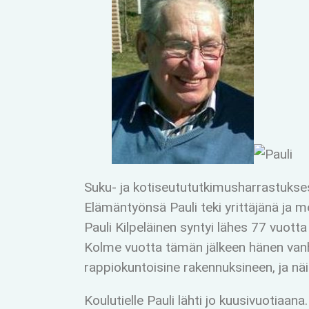
Suku- ja kotiseutututkimusharrastuksest
Elämäntyönsä Pauli teki yrittäjänä ja m
Pauli Kilpeläinen syntyi lähes 77 vuott
Kolme vuotta tämän jälkeen hänen vanhe
rappiokuntoisine rakennuksineen, ja näin
Koulutielle Pauli lähti jo kuusivuotia