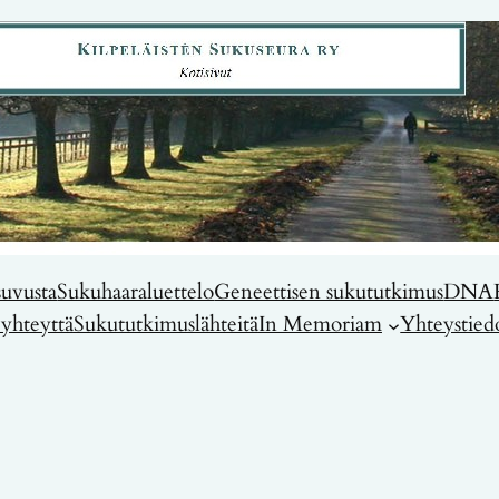
suvusta
Sukuhaaraluettelo
Geneettisen sukututkimus
DNA
yhteyttä
Sukututkimuslähteitä
In Memoriam
Yhteystied