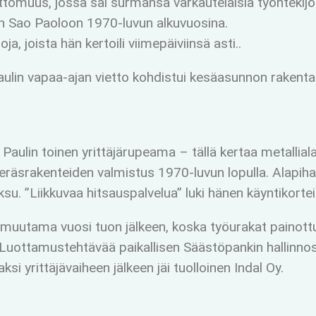
omuus, jossa sai surmansa varkautelaisia työntekijöitä
an Sao Paoloon 1970-luvun alkuvuosina.
ja, joista hän kertoili viimepäiviinsä asti..
aulin vapaa-ajan vietto kohdistui kesäasunnon rakentam
aulin toinen yrittäjärupeama – tällä kertaa metalliala
eräsrakenteiden valmistus 1970-luvun lopulla. Alapihan 
ksu. ”Liikkuvaa hitsauspalvelua” luki hänen käyntikorte
ui muutama vuosi tuon jälkeen, koska työurakat painott
e. Luottamustehtävää paikallisen Säästöpankin hallinno
si yrittäjävaiheen jälkeen jäi tuolloinen Indal Oy.