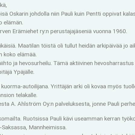
kä,
isä Oskarin johdolla niin Pauli kuin Pentti oppivat ka
o elämän.
järven Erämiehet ry:n perustajajäseniä vuonna 1960.
uikäisiä. Maatilan töistä oli tullut heidän arkipäivää j
in koko elämää.
hiihto ja hevosurheilu. Tämä aktiivinen hevosharrastus
täjä Ypäjälle.
 kuorma-autoilijana. Yrittäjän arki oli kovaa myös tuollo
nsion telakalle.
udesta A. Ahlström Oy:n palveluksesta, jonne Pauli perh
lkomailta. Ruotsissa Pauli kävi useamman kerran työk
si-Saksassa, Mannheimissa.