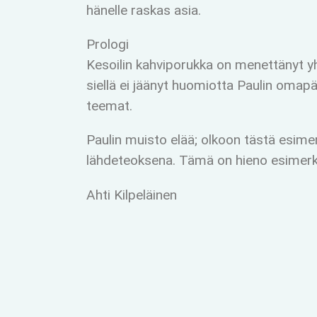
hänelle raskas asia.
Prologi
Kesoilin kahviporukka on menettänyt yh
siellä ei jäänyt huomiotta Paulin omap
teemat.
Paulin muisto elää; olkoon tästä esimer
lähdeteoksena. Tämä on hieno esimerk
Ahti Kilpeläinen