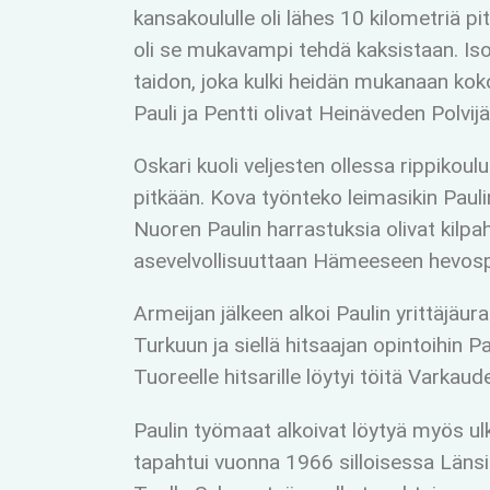
kansakoululle oli lähes 10 kilometriä pit
oli se mukavampi tehdä kaksistaan. Iso
taidon, joka kulki heidän mukanaan kok
Pauli ja Pentti olivat Heinäveden Polvi
Oskari kuoli veljesten ollessa rippikoul
pitkään. Kova työnteko leimasikin Paul
Nuoren Paulin harrastuksia olivat kilpa
asevelvollisuuttaan Hämeeseen hevospi
Armeijan jälkeen alkoi Paulin yrittäjäura
Turkuun ja siellä hitsaajan opintoihin Pa
Tuoreelle hitsarille löytyi töitä Varka
Paulin työmaat alkoivat löytyä myös u
tapahtui vuonna 1966 silloisessa Län