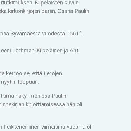
ututkimuksen. Kilpeläisten suvun
ä kirkonkirjojen pariin. Osana Paulin
tarinaa Syvämäestä vuodesta 1561”.
Leeni Löthman-Kilpeläinen ja Ahti
 kertoo se, että tietojen
myytiin loppuun.
. Tämä näkyi monissa Paulin
nnekirjan kirjoittamisessa hän oli
n heikkeneminen viimeisinä vuosina oli