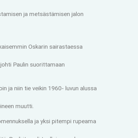
lastamisen ja metsästämisen jalon
o aikaisemmin Oskarin sairastaessa
 johti Paulin suorittamaan
in ja niin tie veikin 1960- luvun alussa
eineen muutti.
omennuksella ja yksi pitempi rupeama