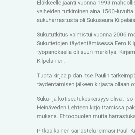
Eläkkeelle jäänti vuonna 1993 mahdolli
vaiheiden tutkiminen aina 1560-luvulta
sukuharrastusta oli Sukuseura Kilpeläis
Sukututkitus valmistui vuonna 2006 mon
Sukutietojen täydentämisessä Eero Kilp
työpanoksella oli suuri merkitys. Kirj
Kilpeläinen.
Tuota kirjaa pidän itse Paulin tärkeim
täydentämisen jälkeen kirjasta ollaan
Suku- ja kotiseutukeskeisyys olivat i
Heinäveden Lehteen kirjoittamissa paki
mukana. Ehtoopuolen muita harrastuksia
Pitkäaikainen sairastelu leimasi Pauli 