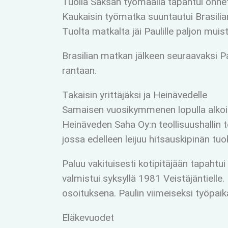
Tuolla Saksan työmaalla tapahtui onnett
Kaukaisin työmatka suuntautui Brasili
Tuolta matkalta jäi Paulille paljon muisto
Brasilian matkan jälkeen seuraavaksi P
rantaan.
Takaisin yrittäjäksi ja Heinävedelle
Samaisen vuosikymmenen lopulla alkoi P
Heinäveden Saha Oy:n teollisuushallin t
jossa edelleen leijuu hitsauskipinän tuo
Paluu vakituisesti kotipitäjään tapaht
valmistui syksyllä 1981 Veistäjäntiell
osoituksena. Paulin viimeiseksi työpaikak
Eläkevuodet