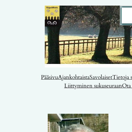
Pääsivu
Ajankohtaista
Savolaiset
Tietoja 
Liittyminen sukuseuraan
Ota 